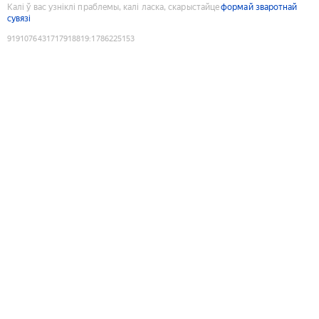
Калі ў вас узніклі праблемы, калі ласка, скарыстайце
формай зваротнай
сувязі
9191076431717918819
:
1786225153