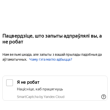
Пацвердзіце, што запыты адпраўлялі вы, а
не робат
Нам вельмі шкада, але запыты з вашай прылады падобныя да
аўтаматычных.
Чаму гэта магло адбыцца?
Я не робат
Націсніце, каб працягнуць
SmartCaptcha by Yandex Cloud