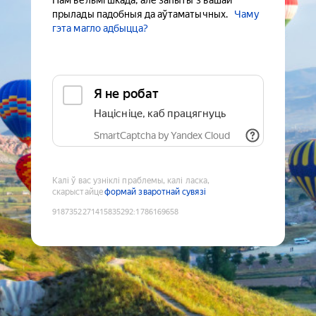
Нам вельмі шкада, але запыты з вашай
прылады падобныя да аўтаматычных.
Чаму
гэта магло адбыцца?
Я не робат
Націсніце, каб працягнуць
SmartCaptcha by Yandex Cloud
Калі ў вас узніклі праблемы, калі ласка,
скарыстайце
формай зваротнай сувязі
9187352271415835292
:
1786169658