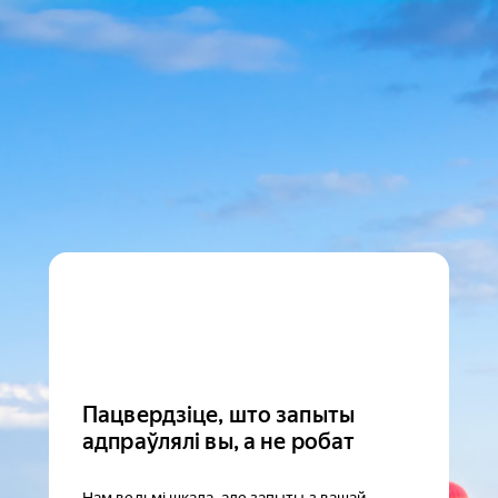
Пацвердзіце, што запыты
адпраўлялі вы, а не робат