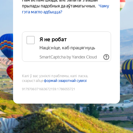
Нам вельмі шкада, але запыты з вашай
прылады падобныя да аўтаматычных.
Чаму
гэта магло адбыцца?
Я не робат
Націсніце, каб працягнуць
SmartCaptcha by Yandex Cloud
Калі ў вас узніклі праблемы, калі ласка,
скарыстайце
формай зваротнай сувязі
9179706071663672159
:
1786055721