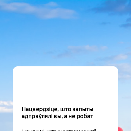
Пацвердзіце, што запыты
адпраўлялі вы, а не робат