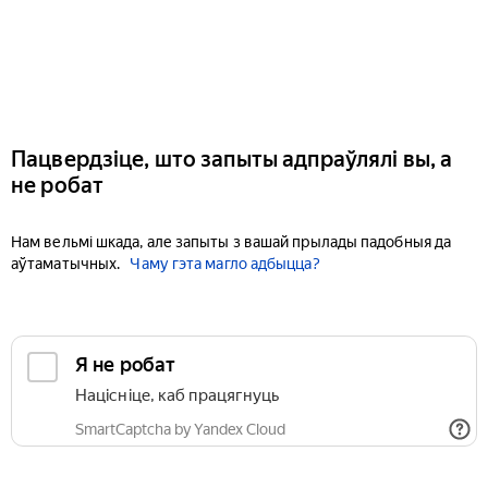
Пацвердзіце, што запыты адпраўлялі вы, а
не робат
Нам вельмі шкада, але запыты з вашай прылады падобныя да
аўтаматычных.
Чаму гэта магло адбыцца?
Я не робат
Націсніце, каб працягнуць
SmartCaptcha by Yandex Cloud