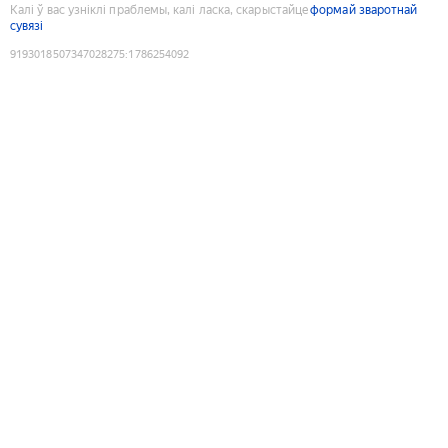
Калі ў вас узніклі праблемы, калі ласка, скарыстайце
формай зваротнай
сувязі
9193018507347028275
:
1786254092