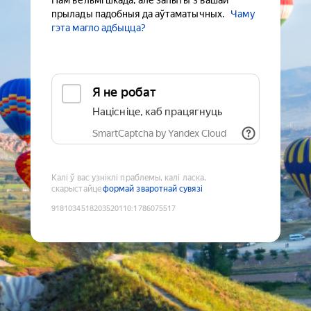
Нам вельмі шкада, але запыты з вашай
прылады падобныя да аўтаматычных.
Чаму
гэта магло адбыцца?
Я не робат
Націсніце, каб працягнуць
SmartCaptcha by Yandex Cloud
Калі ў вас узніклі праблемы, калі ласка,
скарыстайце
формай зваротнай сувязі
9181034518203520110
:
1786075517