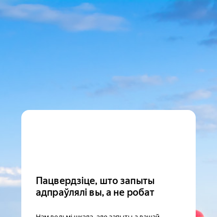
Пацвердзіце, што запыты
адпраўлялі вы, а не робат