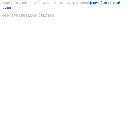
Калі ў вас узніклі праблемы, калі ласка, скарыстайце
формай зваротнай
сувязі
9194157646356332099
:
1786271066