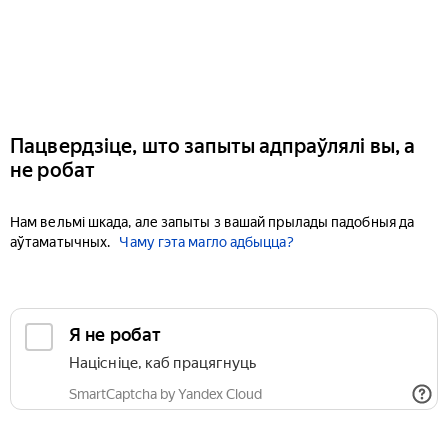
Пацвердзіце, што запыты адпраўлялі вы, а
не робат
Нам вельмі шкада, але запыты з вашай прылады падобныя да
аўтаматычных.
Чаму гэта магло адбыцца?
Я не робат
Націсніце, каб працягнуць
SmartCaptcha by Yandex Cloud