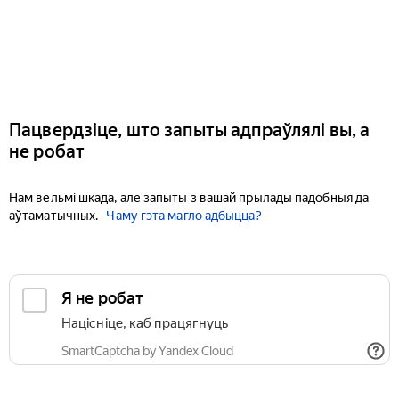
Пацвердзіце, што запыты адпраўлялі вы, а
не робат
Нам вельмі шкада, але запыты з вашай прылады падобныя да
аўтаматычных.
Чаму гэта магло адбыцца?
Я не робат
Націсніце, каб працягнуць
SmartCaptcha by Yandex Cloud