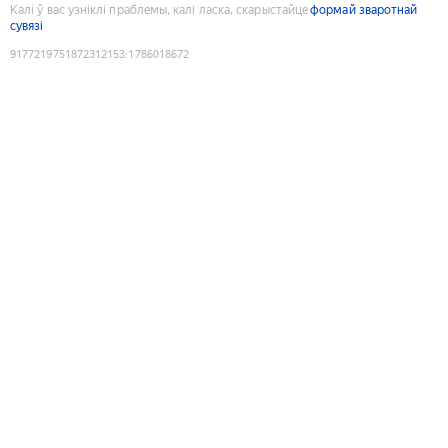
Калі ў вас узніклі праблемы, калі ласка, скарыстайце
формай зваротнай
сувязі
9177219751872312153
:
1786018672