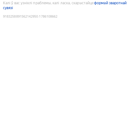
Калі ў вас узніклі праблемы, калі ласка, скарыстайце
формай зваротнай
сувязі
9183258891562142950
:
1786108662