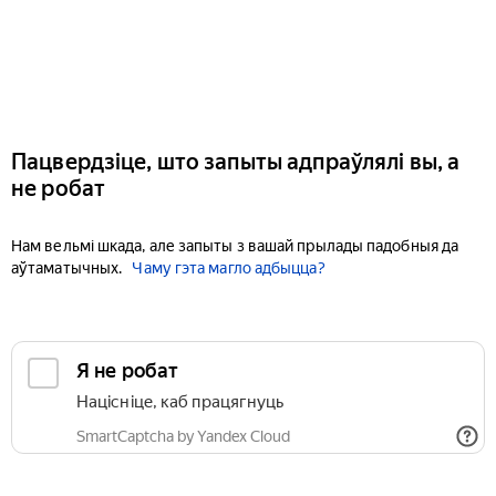
Пацвердзіце, што запыты адпраўлялі вы, а
не робат
Нам вельмі шкада, але запыты з вашай прылады падобныя да
аўтаматычных.
Чаму гэта магло адбыцца?
Я не робат
Націсніце, каб працягнуць
SmartCaptcha by Yandex Cloud