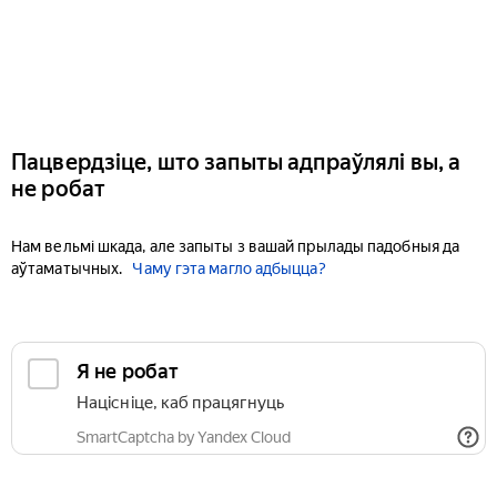
Пацвердзіце, што запыты адпраўлялі вы, а
не робат
Нам вельмі шкада, але запыты з вашай прылады падобныя да
аўтаматычных.
Чаму гэта магло адбыцца?
Я не робат
Націсніце, каб працягнуць
SmartCaptcha by Yandex Cloud