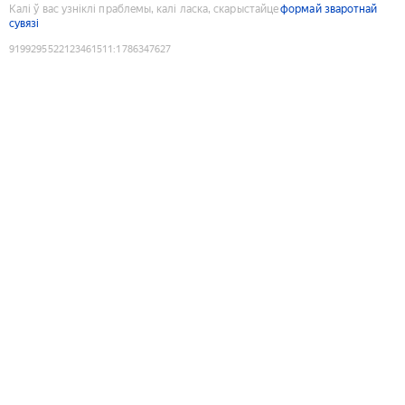
Калі ў вас узніклі праблемы, калі ласка, скарыстайце
формай зваротнай
сувязі
9199295522123461511
:
1786347627