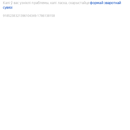
Калі ў вас узніклі праблемы, калі ласка, скарыстайце
формай зваротнай
сувязі
9185238321396104349
:
1786138158