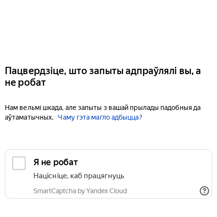
Пацвердзіце, што запыты адпраўлялі вы, а
не робат
Нам вельмі шкада, але запыты з вашай прылады падобныя да
аўтаматычных.
Чаму гэта магло адбыцца?
Я не робат
Націсніце, каб працягнуць
SmartCaptcha by Yandex Cloud