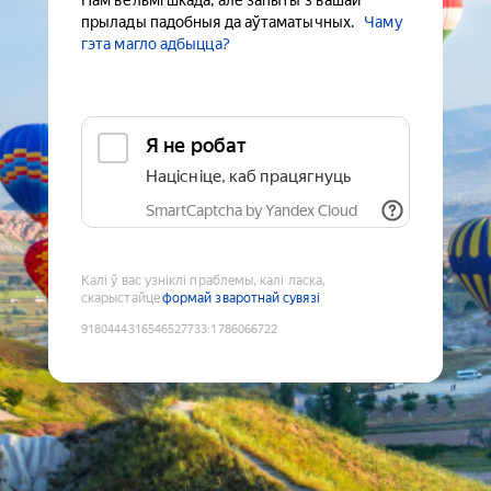
Нам вельмі шкада, але запыты з вашай
прылады падобныя да аўтаматычных.
Чаму
гэта магло адбыцца?
Я не робат
Націсніце, каб працягнуць
SmartCaptcha by Yandex Cloud
Калі ў вас узніклі праблемы, калі ласка,
скарыстайце
формай зваротнай сувязі
9180444316546527733
:
1786066722