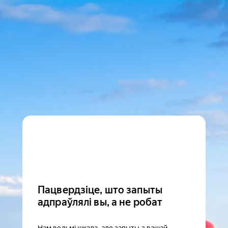
Пацвердзіце, што запыты
адпраўлялі вы, а не робат