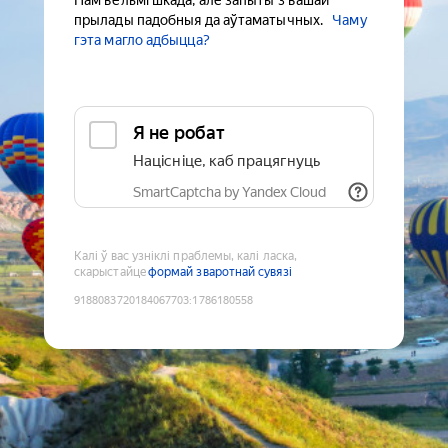
Нам вельмі шкада, але запыты з вашай
прылады падобныя да аўтаматычных.
Чаму
гэта магло адбыцца?
Я не робат
Націсніце, каб працягнуць
SmartCaptcha by Yandex Cloud
Калі ў вас узніклі праблемы, калі ласка,
скарыстайце
формай зваротнай сувязі
9188083720184067703
:
1786180558