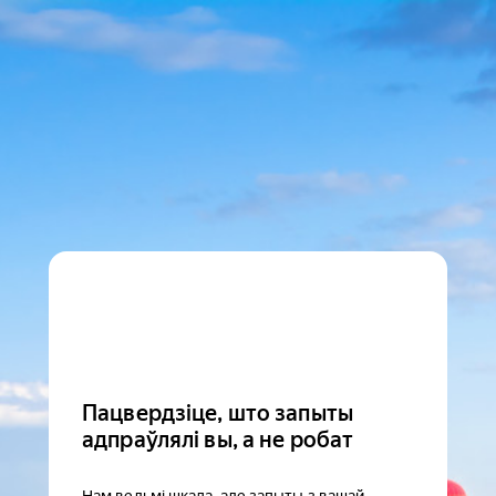
Пацвердзіце, што запыты
адпраўлялі вы, а не робат