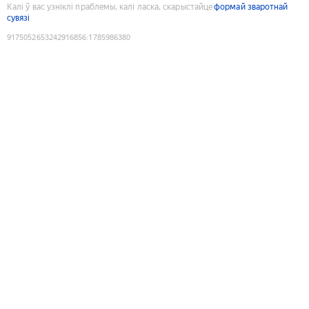
Калі ў вас узніклі праблемы, калі ласка, скарыстайце
формай зваротнай
сувязі
9175052653242916856
:
1785986380