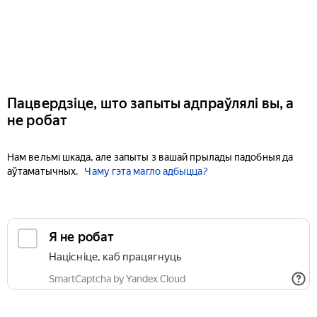
Пацвердзіце, што запыты адпраўлялі вы, а
не робат
Нам вельмі шкада, але запыты з вашай прылады падобныя да
аўтаматычных.
Чаму гэта магло адбыцца?
Я не робат
Націсніце, каб працягнуць
SmartCaptcha by Yandex Cloud