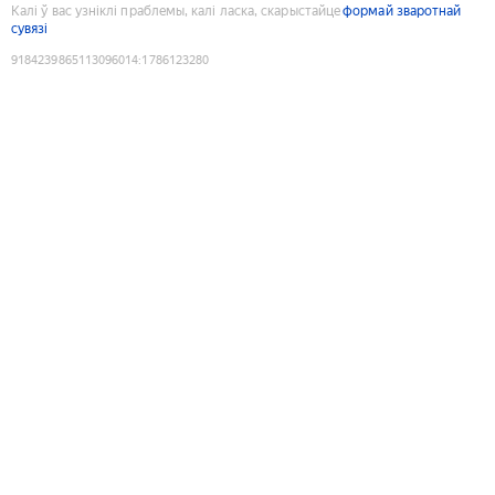
Калі ў вас узніклі праблемы, калі ласка, скарыстайце
формай зваротнай
сувязі
9184239865113096014
:
1786123280