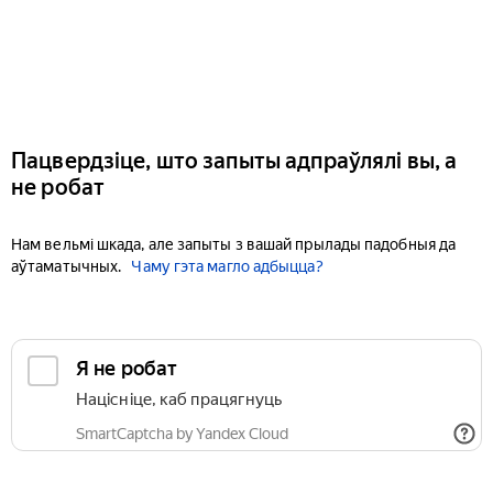
Пацвердзіце, што запыты адпраўлялі вы, а
не робат
Нам вельмі шкада, але запыты з вашай прылады падобныя да
аўтаматычных.
Чаму гэта магло адбыцца?
Я не робат
Націсніце, каб працягнуць
SmartCaptcha by Yandex Cloud