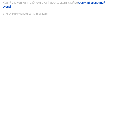
Калі ў вас узніклі праблемы, калі ласка, скарыстайце
формай зваротнай
сувязі
9175041660409529523
:
1785986216