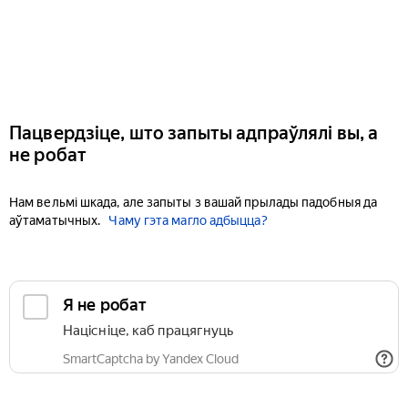
Пацвердзіце, што запыты адпраўлялі вы, а
не робат
Нам вельмі шкада, але запыты з вашай прылады падобныя да
аўтаматычных.
Чаму гэта магло адбыцца?
Я не робат
Націсніце, каб працягнуць
SmartCaptcha by Yandex Cloud