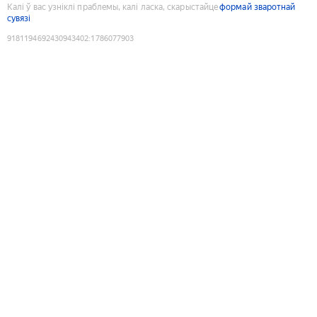
Калі ў вас узніклі праблемы, калі ласка, скарыстайце
формай зваротнай
сувязі
9181194692430943402
:
1786077903