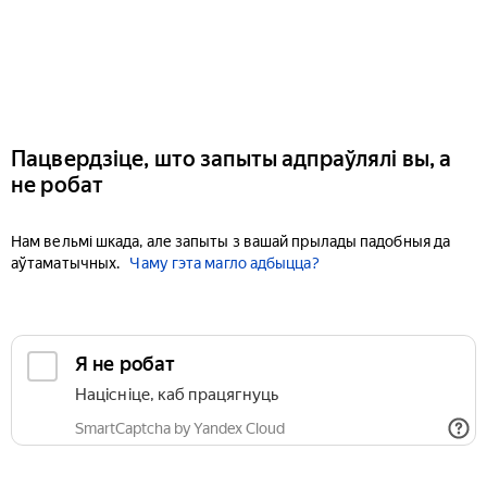
Пацвердзіце, што запыты адпраўлялі вы, а
не робат
Нам вельмі шкада, але запыты з вашай прылады падобныя да
аўтаматычных.
Чаму гэта магло адбыцца?
Я не робат
Націсніце, каб працягнуць
SmartCaptcha by Yandex Cloud