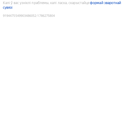
Калі ў вас узніклі праблемы, калі ласка, скарыстайце
формай зваротнай
сувязі
9194475549903486052
:
1786275804