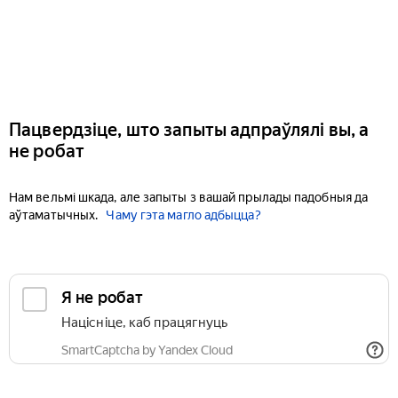
Пацвердзіце, што запыты адпраўлялі вы, а
не робат
Нам вельмі шкада, але запыты з вашай прылады падобныя да
аўтаматычных.
Чаму гэта магло адбыцца?
Я не робат
Націсніце, каб працягнуць
SmartCaptcha by Yandex Cloud