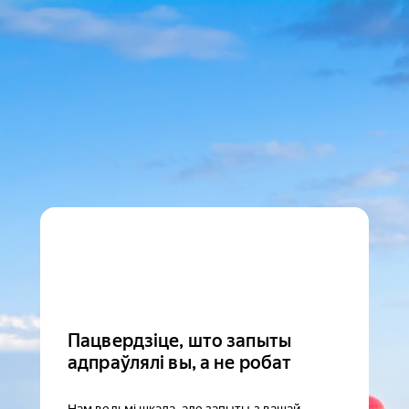
Пацвердзіце, што запыты
адпраўлялі вы, а не робат