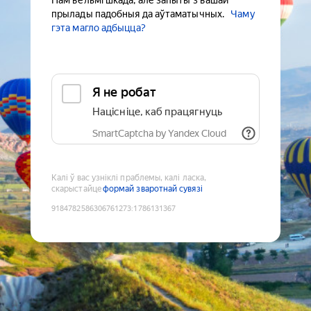
Нам вельмі шкада, але запыты з вашай
прылады падобныя да аўтаматычных.
Чаму
гэта магло адбыцца?
Я не робат
Націсніце, каб працягнуць
SmartCaptcha by Yandex Cloud
Калі ў вас узніклі праблемы, калі ласка,
скарыстайце
формай зваротнай сувязі
9184782586306761273
:
1786131367