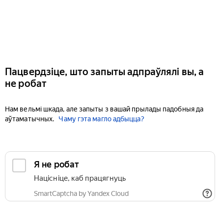
Пацвердзіце, што запыты адпраўлялі вы, а
не робат
Нам вельмі шкада, але запыты з вашай прылады падобныя да
аўтаматычных.
Чаму гэта магло адбыцца?
Я не робат
Націсніце, каб працягнуць
SmartCaptcha by Yandex Cloud