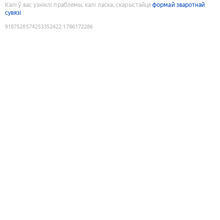
Калі ў вас узніклі праблемы, калі ласка, скарыстайце
формай зваротнай
сувязі
9187528574253352422
:
1786172286