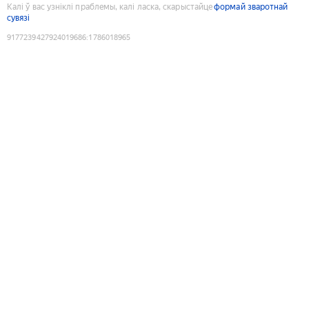
Калі ў вас узніклі праблемы, калі ласка, скарыстайце
формай зваротнай
сувязі
9177239427924019686
:
1786018965