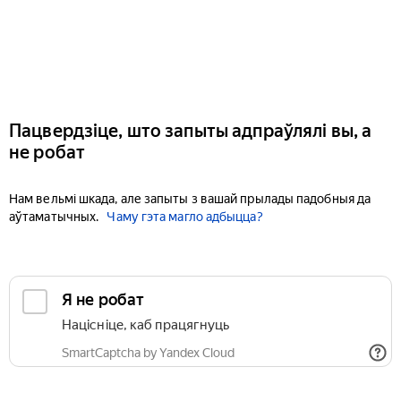
Пацвердзіце, што запыты адпраўлялі вы, а
не робат
Нам вельмі шкада, але запыты з вашай прылады падобныя да
аўтаматычных.
Чаму гэта магло адбыцца?
Я не робат
Націсніце, каб працягнуць
SmartCaptcha by Yandex Cloud