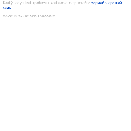
Калі ў вас узніклі праблемы, калі ласка, скарыстайце
формай зваротнай
сувязі
9202044975704048845
:
1786388597