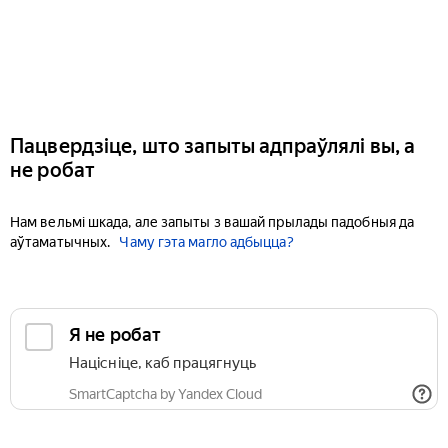
Пацвердзіце, што запыты адпраўлялі вы, а
не робат
Нам вельмі шкада, але запыты з вашай прылады падобныя да
аўтаматычных.
Чаму гэта магло адбыцца?
Я не робат
Націсніце, каб працягнуць
SmartCaptcha by Yandex Cloud