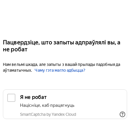
Пацвердзіце, што запыты адпраўлялі вы, а
не робат
Нам вельмі шкада, але запыты з вашай прылады падобныя да
аўтаматычных.
Чаму гэта магло адбыцца?
Я не робат
Націсніце, каб працягнуць
SmartCaptcha by Yandex Cloud