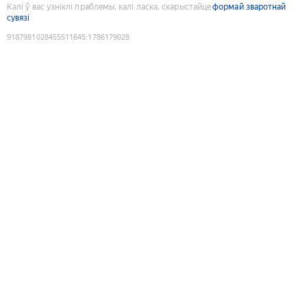
Калі ў вас узніклі праблемы, калі ласка, скарыстайце
формай зваротнай
сувязі
9187981028455511645
:
1786179028