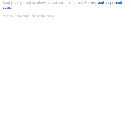
Калі ў вас узніклі праблемы, калі ласка, скарыстайце
формай зваротнай
сувязі
9187272992760832709
:
1786168477