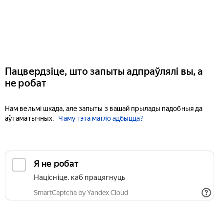
Пацвердзіце, што запыты адпраўлялі вы, а
не робат
Нам вельмі шкада, але запыты з вашай прылады падобныя да
аўтаматычных.
Чаму гэта магло адбыцца?
Я не робат
Націсніце, каб працягнуць
SmartCaptcha by Yandex Cloud