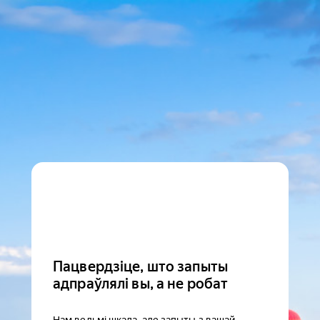
Пацвердзіце, што запыты
адпраўлялі вы, а не робат