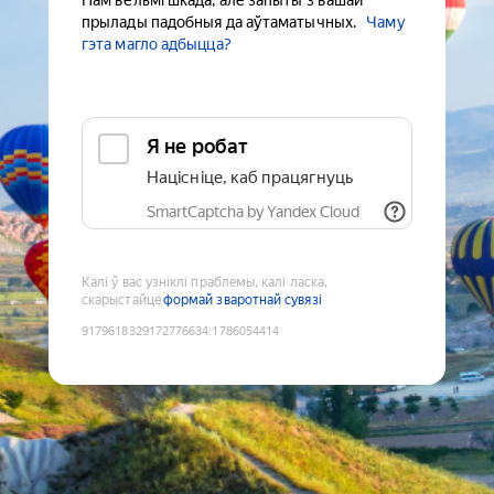
Нам вельмі шкада, але запыты з вашай
прылады падобныя да аўтаматычных.
Чаму
гэта магло адбыцца?
Я не робат
Націсніце, каб працягнуць
SmartCaptcha by Yandex Cloud
Калі ў вас узніклі праблемы, калі ласка,
скарыстайце
формай зваротнай сувязі
9179618329172776634
:
1786054414