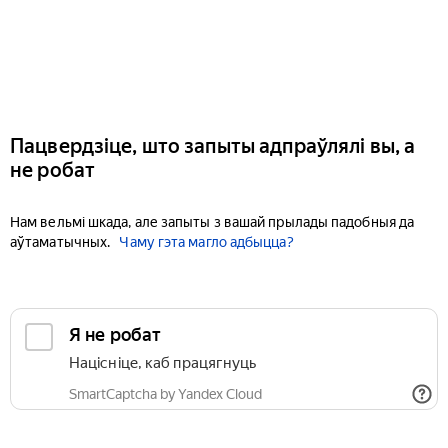
Пацвердзіце, што запыты адпраўлялі вы, а
не робат
Нам вельмі шкада, але запыты з вашай прылады падобныя да
аўтаматычных.
Чаму гэта магло адбыцца?
Я не робат
Націсніце, каб працягнуць
SmartCaptcha by Yandex Cloud