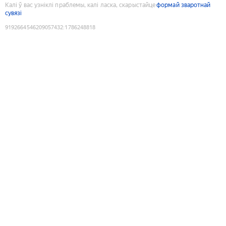
Калі ў вас узніклі праблемы, калі ласка, скарыстайце
формай зваротнай
сувязі
9192664546209057432
:
1786248818