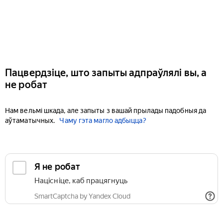
Пацвердзіце, што запыты адпраўлялі вы, а
не робат
Нам вельмі шкада, але запыты з вашай прылады падобныя да
аўтаматычных.
Чаму гэта магло адбыцца?
Я не робат
Націсніце, каб працягнуць
SmartCaptcha by Yandex Cloud