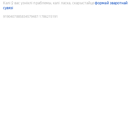
Калі ў вас узніклі праблемы, калі ласка, скарыстайце
формай зваротнай
сувязі
9190407885834579487
:
1786215191