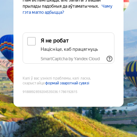
Нам вельмі шкада, але запыты з вашай
прылады падобныя да аўтаматычных.
Чаму
гэта магло адбыцца?
Я не робат
Націсніце, каб працягнуць
SmartCaptcha by Yandex Cloud
Калі ў вас узніклі праблемы, калі ласка,
скарыстайце
формай зваротнай сувязі
9188892859204535036
:
1786192615