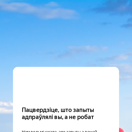
Пацвердзіце, што запыты
адпраўлялі вы, а не робат