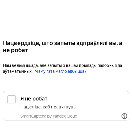
Пацвердзіце, што запыты адпраўлялі вы, а
не робат
Нам вельмі шкада, але запыты з вашай прылады падобныя да
аўтаматычных.
Чаму гэта магло адбыцца?
Я не робат
Націсніце, каб працягнуць
SmartCaptcha by Yandex Cloud