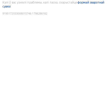
Калі ў вас узніклі праблемы, калі ласка, скарыстайце
формай зваротнай
сувязі
9195172033008015746
:
1786286182