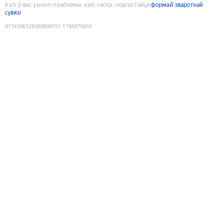
Калі ў вас узніклі праблемы, калі ласка, скарыстайце
формай зваротнай
сувязі
9174396526389899151
:
1785976603