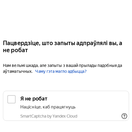
Пацвердзіце, што запыты адпраўлялі вы, а
не робат
Нам вельмі шкада, але запыты з вашай прылады падобныя да
аўтаматычных.
Чаму гэта магло адбыцца?
Я не робат
Націсніце, каб працягнуць
SmartCaptcha by Yandex Cloud