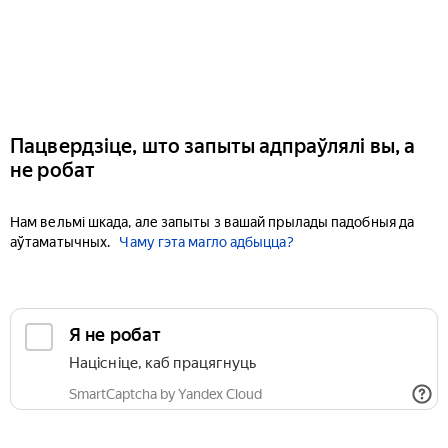
Пацвердзіце, што запыты адпраўлялі вы, а
не робат
Нам вельмі шкада, але запыты з вашай прылады падобныя да
аўтаматычных.
Чаму гэта магло адбыцца?
Я не робат
Націсніце, каб працягнуць
SmartCaptcha by Yandex Cloud