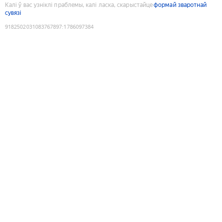
Калі ў вас узніклі праблемы, калі ласка, скарыстайце
формай зваротнай
сувязі
9182502031083767897
:
1786097384