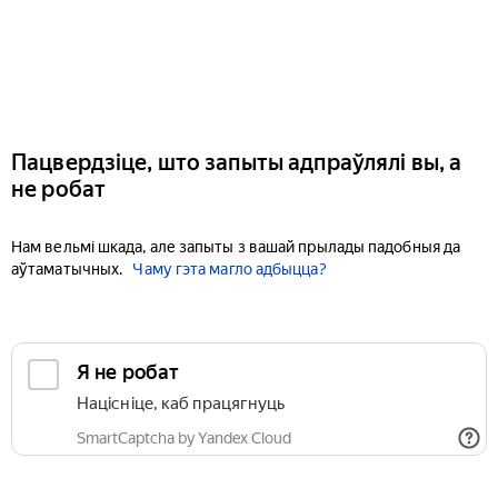
Пацвердзіце, што запыты адпраўлялі вы, а
не робат
Нам вельмі шкада, але запыты з вашай прылады падобныя да
аўтаматычных.
Чаму гэта магло адбыцца?
Я не робат
Націсніце, каб працягнуць
SmartCaptcha by Yandex Cloud