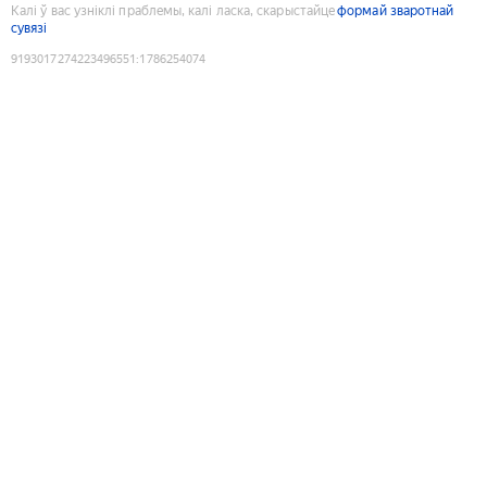
Калі ў вас узніклі праблемы, калі ласка, скарыстайце
формай зваротнай
сувязі
9193017274223496551
:
1786254074