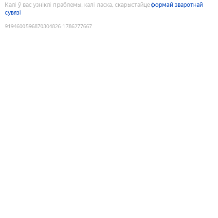
Калі ў вас узніклі праблемы, калі ласка, скарыстайце
формай зваротнай
сувязі
9194600596870304826
:
1786277667