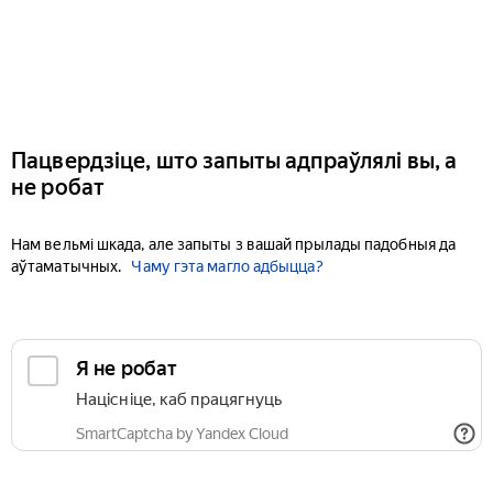
Пацвердзіце, што запыты адпраўлялі вы, а
не робат
Нам вельмі шкада, але запыты з вашай прылады падобныя да
аўтаматычных.
Чаму гэта магло адбыцца?
Я не робат
Націсніце, каб працягнуць
SmartCaptcha by Yandex Cloud