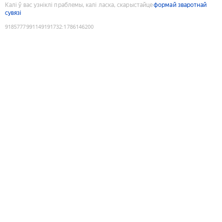
Калі ў вас узніклі праблемы, калі ласка, скарыстайце
формай зваротнай
сувязі
9185777991149191732
:
1786146200