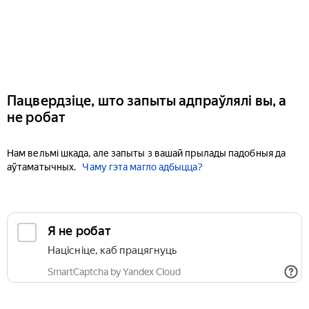
Пацвердзіце, што запыты адпраўлялі вы, а
не робат
Нам вельмі шкада, але запыты з вашай прылады падобныя да
аўтаматычных.
Чаму гэта магло адбыцца?
Я не робат
Націсніце, каб працягнуць
SmartCaptcha by Yandex Cloud