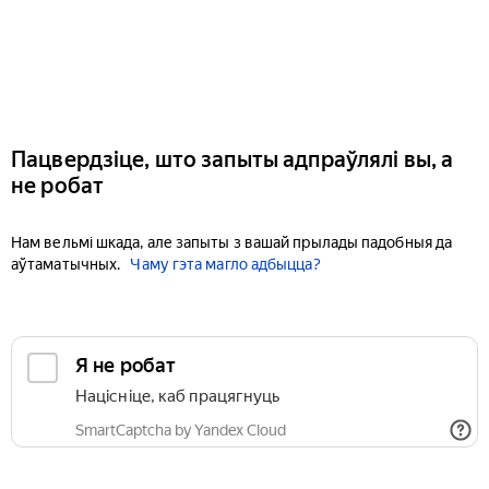
Пацвердзіце, што запыты адпраўлялі вы, а
не робат
Нам вельмі шкада, але запыты з вашай прылады падобныя да
аўтаматычных.
Чаму гэта магло адбыцца?
Я не робат
Націсніце, каб працягнуць
SmartCaptcha by Yandex Cloud