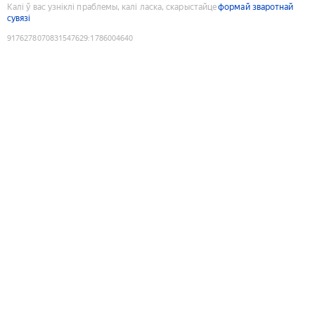
Калі ў вас узніклі праблемы, калі ласка, скарыстайце
формай зваротнай
сувязі
9176278070831547629
:
1786004640