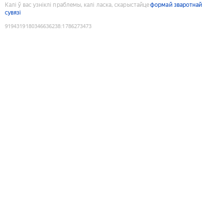
Калі ў вас узніклі праблемы, калі ласка, скарыстайце
формай зваротнай
сувязі
9194319180346636238
:
1786273473