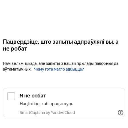
Пацвердзіце, што запыты адпраўлялі вы, а
не робат
Нам вельмі шкада, але запыты з вашай прылады падобныя да
аўтаматычных.
Чаму гэта магло адбыцца?
Я не робат
Націсніце, каб працягнуць
SmartCaptcha by Yandex Cloud