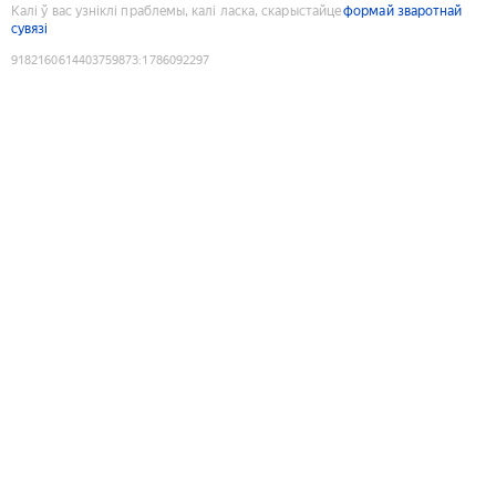
Калі ў вас узніклі праблемы, калі ласка, скарыстайце
формай зваротнай
сувязі
9182160614403759873
:
1786092297