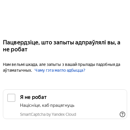
Пацвердзіце, што запыты адпраўлялі вы, а
не робат
Нам вельмі шкада, але запыты з вашай прылады падобныя да
аўтаматычных.
Чаму гэта магло адбыцца?
Я не робат
Націсніце, каб працягнуць
SmartCaptcha by Yandex Cloud