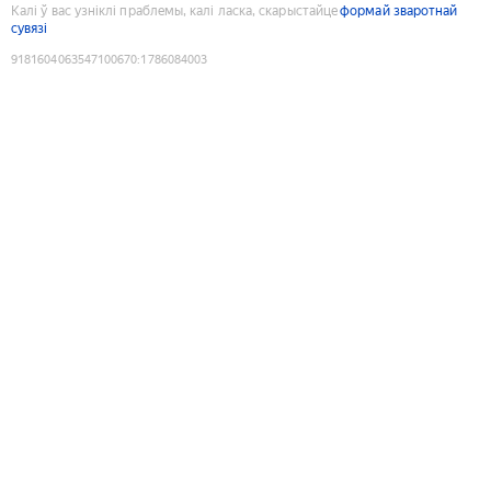
Калі ў вас узніклі праблемы, калі ласка, скарыстайце
формай зваротнай
сувязі
9181604063547100670
:
1786084003