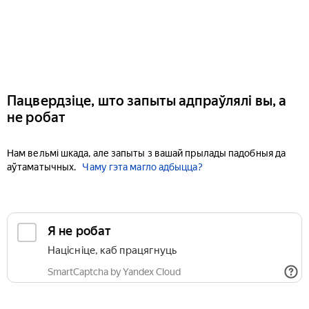
Пацвердзіце, што запыты адпраўлялі вы, а
не робат
Нам вельмі шкада, але запыты з вашай прылады падобныя да
аўтаматычных.
Чаму гэта магло адбыцца?
Я не робат
Націсніце, каб працягнуць
SmartCaptcha by Yandex Cloud