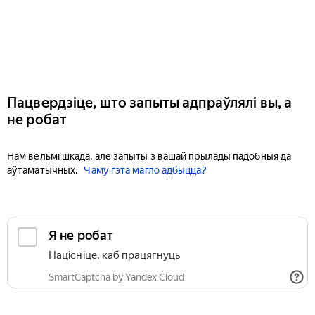
Пацвердзіце, што запыты адпраўлялі вы, а
не робат
Нам вельмі шкада, але запыты з вашай прылады падобныя да
аўтаматычных.
Чаму гэта магло адбыцца?
Я не робат
Націсніце, каб працягнуць
SmartCaptcha by Yandex Cloud