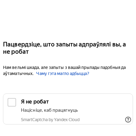
Пацвердзіце, што запыты адпраўлялі вы, а
не робат
Нам вельмі шкада, але запыты з вашай прылады падобныя да
аўтаматычных.
Чаму гэта магло адбыцца?
Я не робат
Націсніце, каб працягнуць
SmartCaptcha by Yandex Cloud