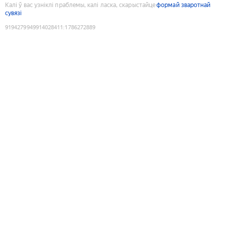
Калі ў вас узніклі праблемы, калі ласка, скарыстайце
формай зваротнай
сувязі
9194279949914028411
:
1786272889