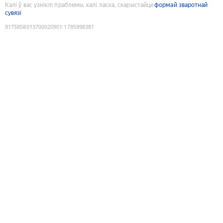
Калі ў вас узніклі праблемы, калі ласка, скарыстайце
формай зваротнай
сувязі
9175858013700020901
:
1785998381