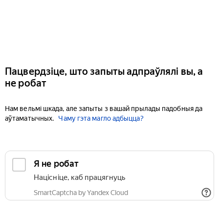
Пацвердзіце, што запыты адпраўлялі вы, а
не робат
Нам вельмі шкада, але запыты з вашай прылады падобныя да
аўтаматычных.
Чаму гэта магло адбыцца?
Я не робат
Націсніце, каб працягнуць
SmartCaptcha by Yandex Cloud