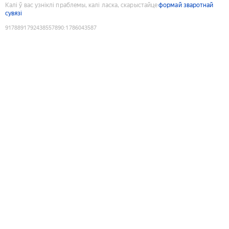
Калі ў вас узніклі праблемы, калі ласка, скарыстайце
формай зваротнай
сувязі
9178891792438557890
:
1786043587