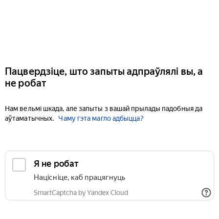
Пацвердзіце, што запыты адпраўлялі вы, а
не робат
Нам вельмі шкада, але запыты з вашай прылады падобныя да
аўтаматычных.
Чаму гэта магло адбыцца?
Я не робат
Націсніце, каб працягнуць
SmartCaptcha by Yandex Cloud