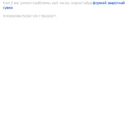
Калі ў вас узніклі праблемы, калі ласка, скарыстайце
формай зваротнай
сувязі
9193808986750361109
:
1786265871