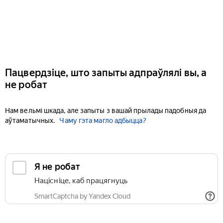
Пацвердзіце, што запыты адпраўлялі вы, а
не робат
Нам вельмі шкада, але запыты з вашай прылады падобныя да
аўтаматычных.
Чаму гэта магло адбыцца?
Я не робат
Націсніце, каб працягнуць
SmartCaptcha by Yandex Cloud