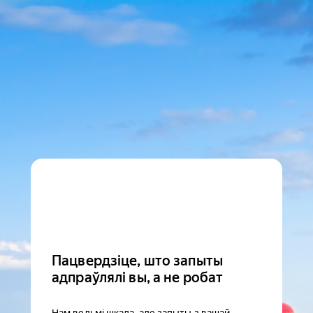
Пацвердзіце, што запыты
адпраўлялі вы, а не робат