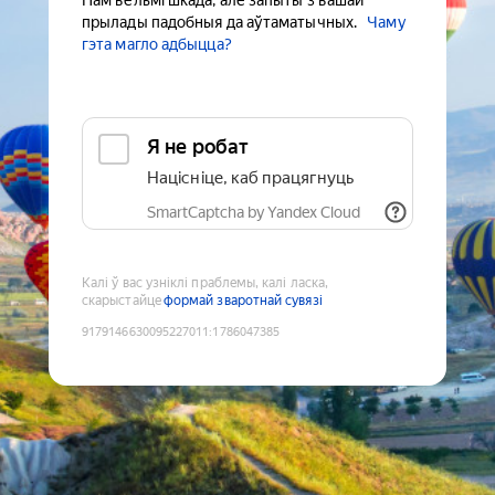
Нам вельмі шкада, але запыты з вашай
прылады падобныя да аўтаматычных.
Чаму
гэта магло адбыцца?
Я не робат
Націсніце, каб працягнуць
SmartCaptcha by Yandex Cloud
Калі ў вас узніклі праблемы, калі ласка,
скарыстайце
формай зваротнай сувязі
9179146630095227011
:
1786047385