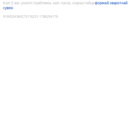
Калі ў вас узніклі праблемы, калі ласка, скарыстайце
формай зваротнай
сувязі
9193024364273118231
:
1786254179