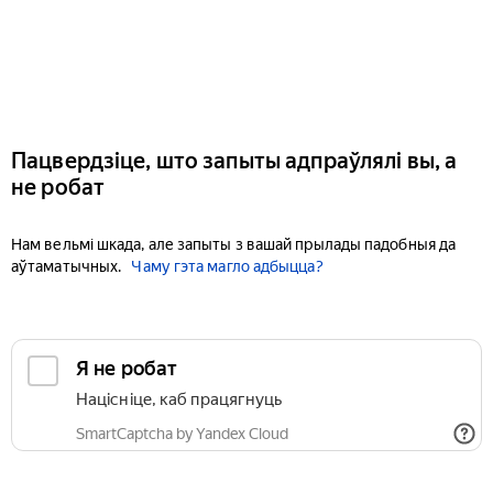
Пацвердзіце, што запыты адпраўлялі вы, а
не робат
Нам вельмі шкада, але запыты з вашай прылады падобныя да
аўтаматычных.
Чаму гэта магло адбыцца?
Я не робат
Націсніце, каб працягнуць
SmartCaptcha by Yandex Cloud