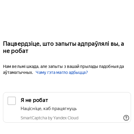
Пацвердзіце, што запыты адпраўлялі вы, а
не робат
Нам вельмі шкада, але запыты з вашай прылады падобныя да
аўтаматычных.
Чаму гэта магло адбыцца?
Я не робат
Націсніце, каб працягнуць
SmartCaptcha by Yandex Cloud