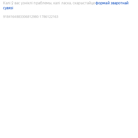
Калі ў вас узніклі праблемы, калі ласка, скарыстайце
формай зваротнай
сувязі
9184164883306812980
:
1786122163