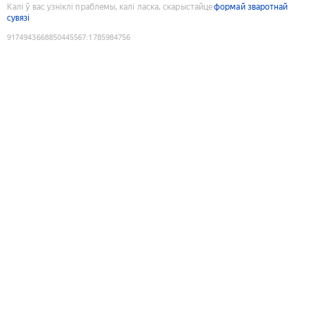
Калі ў вас узніклі праблемы, калі ласка, скарыстайце
формай зваротнай
сувязі
9174943668850445567
:
1785984756