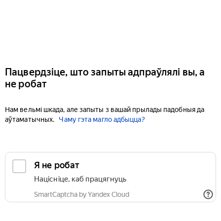
Пацвердзіце, што запыты адпраўлялі вы, а
не робат
Нам вельмі шкада, але запыты з вашай прылады падобныя да
аўтаматычных.
Чаму гэта магло адбыцца?
Я не робат
Націсніце, каб працягнуць
SmartCaptcha by Yandex Cloud