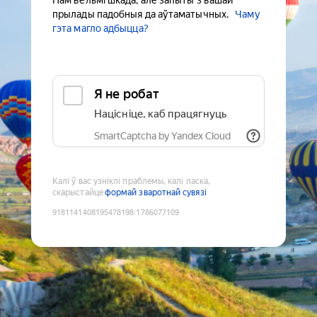
Нам вельмі шкада, але запыты з вашай
прылады падобныя да аўтаматычных.
Чаму
гэта магло адбыцца?
Я не робат
Націсніце, каб працягнуць
SmartCaptcha by Yandex Cloud
Калі ў вас узніклі праблемы, калі ласка,
скарыстайце
формай зваротнай сувязі
9181141408195478198
:
1786077109