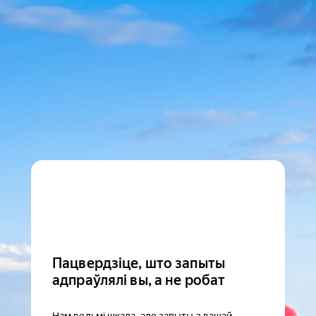
Пацвердзіце, што запыты
адпраўлялі вы, а не робат