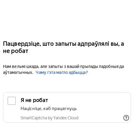
Пацвердзіце, што запыты адпраўлялі вы, а
не робат
Нам вельмі шкада, але запыты з вашай прылады падобныя да
аўтаматычных.
Чаму гэта магло адбыцца?
Я не робат
Націсніце, каб працягнуць
SmartCaptcha by Yandex Cloud