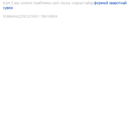
Калі ў вас узніклі праблемы, калі ласка, скарыстайце
формай зваротнай
сувязі
9186640622781221655
:
1786159054