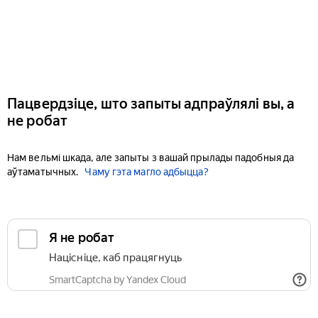
Пацвердзіце, што запыты адпраўлялі вы, а
не робат
Нам вельмі шкада, але запыты з вашай прылады падобныя да
аўтаматычных.
Чаму гэта магло адбыцца?
Я не робат
Націсніце, каб працягнуць
SmartCaptcha by Yandex Cloud