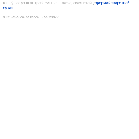
Калі ў вас узніклі праблемы, калі ласка, скарыстайце
формай зваротнай
сувязі
9194080822076816228
:
1786269922