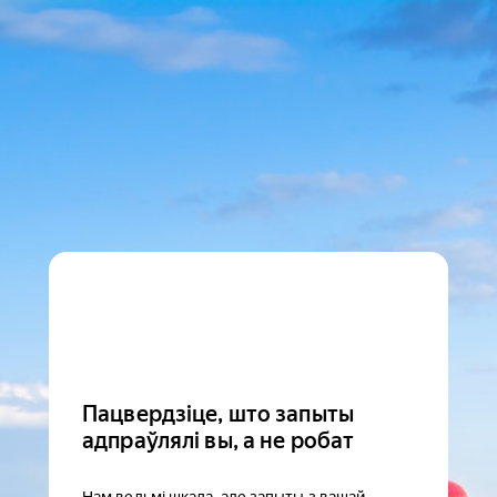
Пацвердзіце, што запыты
адпраўлялі вы, а не робат