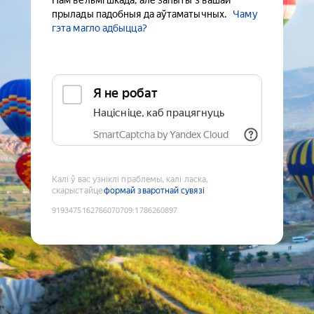
Нам вельмі шкада, але запыты з вашай
прылады падобныя да аўтаматычных.
Чаму
гэта магло адбыцца?
Я не робат
Націсніце, каб працягнуць
SmartCaptcha by Yandex Cloud
Калі ў вас узніклі праблемы, калі ласка,
скарыстайце
формай зваротнай сувязі
9193475162766070709
:
1786260897